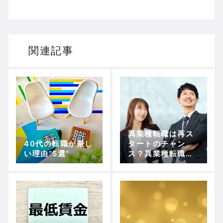
関連記事
異業種転職は再ス
40代の転職が厳し
タートのチャン
い理由”5選”
ス？異業種転職を
失敗しないために
は？