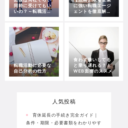
同時に受けてもい
に強い転職エージ
いの？～転職活動
ェントを徹底解
の進め方～
説！
食わず嫌いしてる
転職活動に必要な
と乗り遅れる？！
自己分析の仕方
WEB面接のススメ
人気投稿
育休延長の手続き完全ガイド｜
条件・期限・必要書類をわかりやす