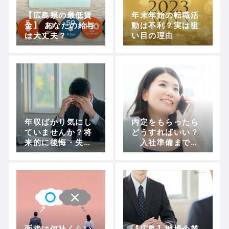
【広島県の最低賃
年末年始の転職活
金】 あなたの給与
動は不利？実は狙
は大丈夫？
い目の理由
年収ばかり気にし
内定をもらったら
ていませんか？将
どうすればいい？
来的に後悔・失敗
入社準備までの
しない転職の考え
流れをチェックし
方
よう
面接は何社くらい
【広島】地場企業