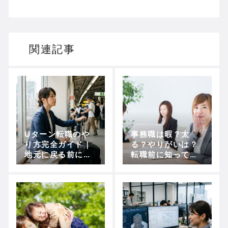
関連記事
Uターン転職のや
事務職は暇？太
り方完全ガイド｜
る？やりがいは？
地元に戻る前にや
転職前に知ってお
っておきたい準
きたいリアルな本
備・支援制度・志
音と実態【2025年
望動機まで徹底解
最新】
説