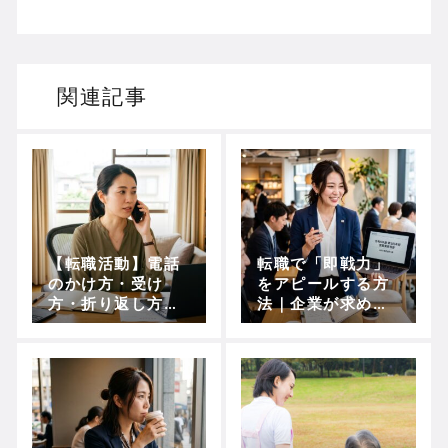
関連記事
【転職活動】電話
転職で「即戦力」
のかけ方・受け
をアピールする方
方・折り返し方完
法｜企業が求める
全ガイド｜例文付
理由・準備・ケー
きで基本マナーを
ス別例文まで徹底
徹底解説
解説