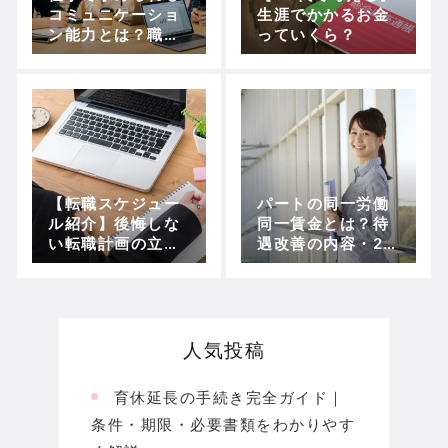
コミュニケーショ
生涯でかかるお金
ン能力とは？職種
っていくら？
別の特徴・4つの
スキル・効果的な
伸ばし方を徹底解
説
【転職スケジュー
パートの同一労働
ル紹介】後悔しな
同一賃金とは？待
い転職計画の立て
遇改善の内容・20
方解説
25年の実態・無期
転換ルールの注意
点まで徹底解説
【最新版】
人気投稿
育休延長の手続き完全ガイド｜
条件・期限・必要書類をわかりやす