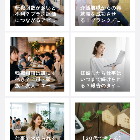
転職回数が多いと
介護離職からの再
不利？プラス評価
就職を成功させ
につながるアピー
る！ブランク・年
ル方法を徹底解説
齢・介護との両立
の悩みを解決する
完全ガイド【2025
年最新】
転職相談は誰にす
妊娠したら仕事は
べき？上司・家
いつまで続けられ
族・友人・エージ
る？報告のタイミ
ェント別のメリッ
ング・使える制
トと注意点
度・もらえるお金
を徹底ガイド
仕事で求められる
【30代で考える】