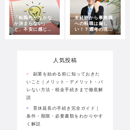
「転職先がなかな
未経験から事務職
か決まらない」
への転職は厳し
と、不安に感じる
い！？選考の現実
方への解決方法
を解説！
人気投稿
副業を始める前に知っておきた
いこと｜メリット・デメリット・バ
レない方法・税金手続きまで徹底解
説
育休延長の手続き完全ガイド｜
条件・期限・必要書類をわかりやす
く解説