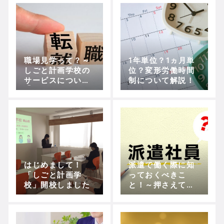
職場見学って？～
1年単位？1ヵ月単
しごと計画学校の
位？変形労働時間
サービスについて
制について解説！
①～
はじめまして！
派遣で働く際に知
「しごと計画学
っておくべきこ
校」開校しました
と！～押さえてお
きたい豆知識～