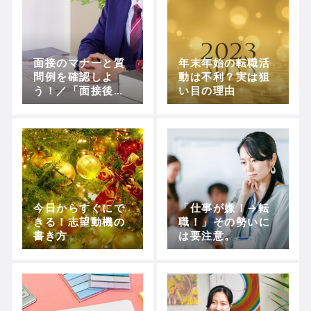
面接のマナーと質
年末年始の転職活
問例を確認しよ
動は不利？実は狙
う！／「面接後の
い目の理由
マナー」まで解
説！
今日からすぐにで
「仕事が嫌！→転
きる！志望動機の
職！」その勢いに
書き方
は要注意。