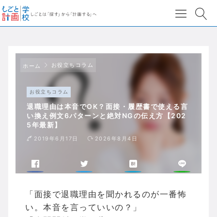
お役立ちコラム
ホーム
お役立ちコラム
退職理由は本音でOK？面接・履歴書で使える言
い換え例文6パターンと絶対NGの伝え方【202
5年最新】
2019年6月17日
2026年8月4日
「面接で退職理由を聞かれるのが一番怖
い。本音を言っていいの？」