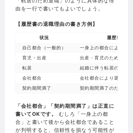
「転居のため退職」のように具体的な理
由を一行で書いてもよいでしょう。
【履歴書の退職理由の書き方例】
状況
履歴書への
自己都合（一般的）
一身上の都合により退
育児・出産
出産・育児のため退職
転居
結婚に伴う転居のため
会社都合
会社都合により退職（
契約期間満了
契約期間満了のため退
「会社都合」「契約期間満了」は正直に
書いてOKです。
むしろ「一身上の都
合」と書いて後から会社都合であること
が判明すると、信頼性を損なう可能性が