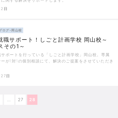
」に関する解決をサポートします。
月2日
ブログ-岡山校
就職サポート！しごと計画学校 岡山校～
スその1～
職サポートを行っている「しごと計画学校」岡山校。専属
ナーが1対1の個別相談にて、解決のご提案をさせていただき
月27日
…
27
28