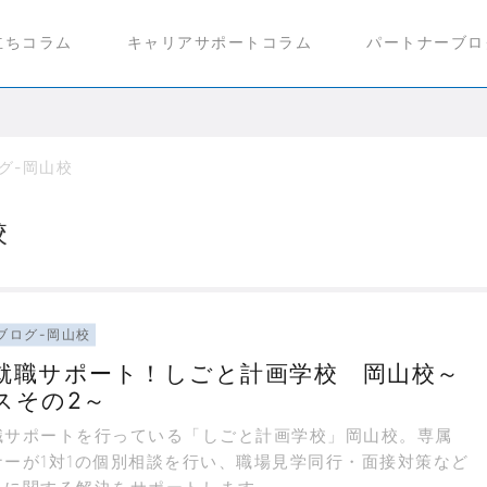
立ちコラム
キャリアサポートコラム
パートナーブロ
グ-岡山校
校
ブログ-岡山校
就職サポート！しごと計画学校 岡山校～
スその2～
職サポートを行っている「しごと計画学校」岡山校。専属
ナーが1対1の個別相談を行い、職場見学同行・面接対策など