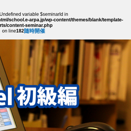
 Undefined variable $seminarId in
tml/school.e-arpa.jp/wp-content/themes/blank/template-
rts/content-seminar.php
随時開催
on line
182