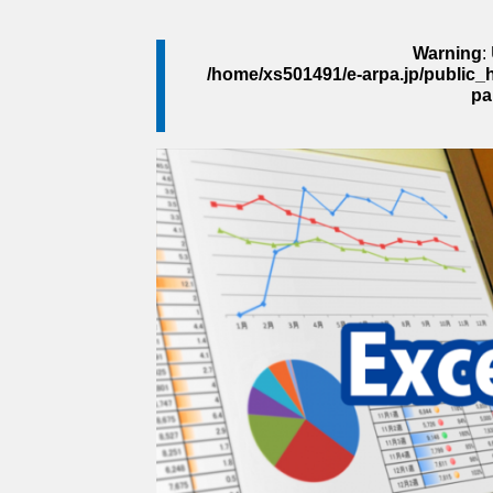
Warning
:
/home/xs501491/e-arpa.jp/public_h
pa