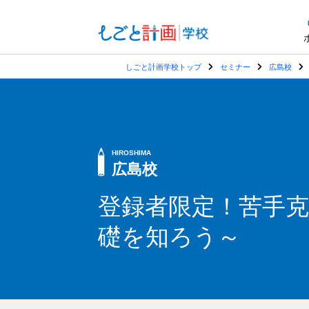
コ
ン
テ
ン
しごと計画学校トップ
セミナー
広島校
ツ
へ
ス
キ
HIROSHIMA
ッ
広島校
プ
登録者限定！苦手克服
礎を知ろう～