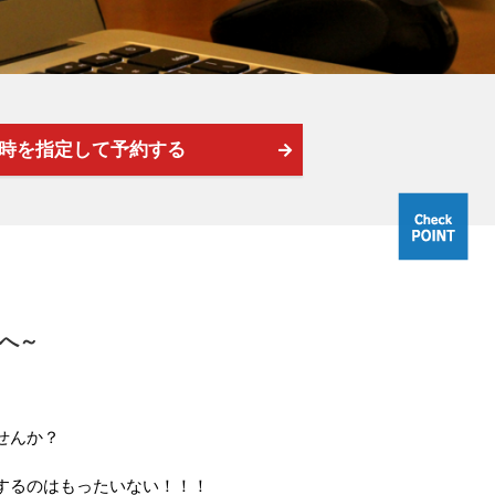
時を指定して予約する
方へ～
せんか？
するのはもったいない！！！