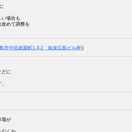
に
しい場合も
は改めて調整を
島市中区紙屋町1-3-2 銀泉広島ビル8F
)
などに
す。
車場が
ただくか